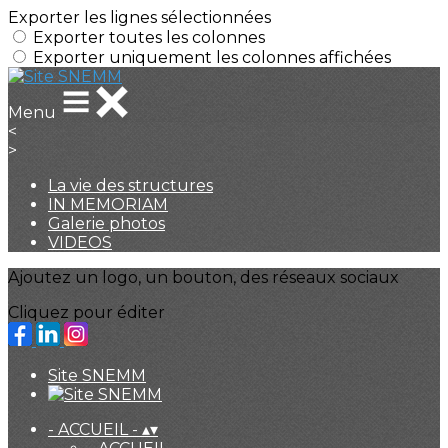
Exporter les lignes sélectionnées
Exporter toutes les colonnes
Exporter uniquement les colonnes affichées
Menu
<
>
La vie des structures
IN MEMORIAM
Galerie photos
VIDEOS
Ajoutez un logo, un bouton, des réseaux sociaux
Cliquez pour éditer
Site SNEMM
- ACCUEIL -
▴
▾