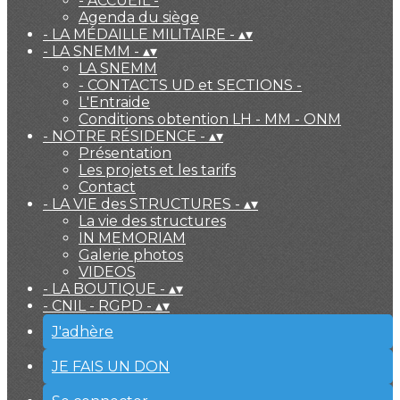
- ACCUEIL -
Agenda du siège
- LA MÉDAILLE MILITAIRE -
▴
▾
- LA SNEMM -
▴
▾
LA SNEMM
- CONTACTS UD et SECTIONS -
L'Entraide
Conditions obtention LH - MM - ONM
- NOTRE RÉSIDENCE -
▴
▾
Présentation
Les projets et les tarifs
Contact
- LA VIE des STRUCTURES -
▴
▾
La vie des structures
IN MEMORIAM
Galerie photos
VIDEOS
- LA BOUTIQUE -
▴
▾
- CNIL - RGPD -
▴
▾
J'adhère
JE FAIS UN DON