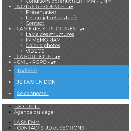
Conditions obtention LH - MM - ONM
- NOTRE RÉSIDENCE -
▴
▾
Présentation
Les projets et les tarifs
Contact
- LA VIE des STRUCTURES -
▴
▾
La vie des structures
IN MEMORIAM
Galerie photos
VIDEOS
- LA BOUTIQUE -
▴
▾
- CNIL - RGPD -
▴
▾
J'adhère
JE FAIS UN DON
Se connecter
- ACCUEIL -
Agenda du siège
LA SNEMM
- CONTACTS UD et SECTIONS -