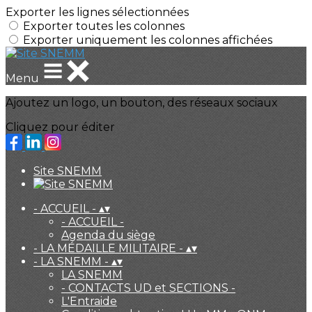
Exporter les lignes sélectionnées
Exporter toutes les colonnes
Exporter uniquement les colonnes affichées
Menu
Ajoutez un logo, un bouton, des réseaux sociaux
Cliquez pour éditer
Site SNEMM
- ACCUEIL -
▴
▾
- ACCUEIL -
Agenda du siège
- LA MÉDAILLE MILITAIRE -
▴
▾
- LA SNEMM -
▴
▾
LA SNEMM
- CONTACTS UD et SECTIONS -
L'Entraide