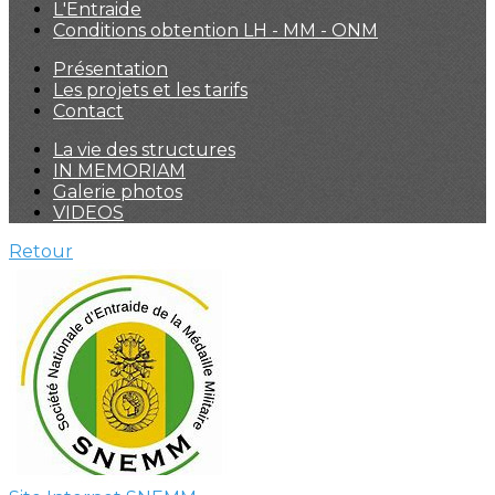
L'Entraide
Conditions obtention LH - MM - ONM
Présentation
Les projets et les tarifs
Contact
La vie des structures
IN MEMORIAM
Galerie photos
VIDEOS
Retour