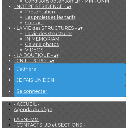
Conditions obtention LH - MM - ONM
- NOTRE RÉSIDENCE -
▴
▾
Présentation
Les projets et les tarifs
Contact
- LA VIE des STRUCTURES -
▴
▾
La vie des structures
IN MEMORIAM
Galerie photos
VIDEOS
- LA BOUTIQUE -
▴
▾
- CNIL - RGPD -
▴
▾
J'adhère
JE FAIS UN DON
Se connecter
- ACCUEIL -
Agenda du siège
LA SNEMM
- CONTACTS UD et SECTIONS -