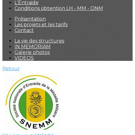
L'Entraide
Conditions obtention LH - MM - ONM
Présentation
Les projets et les tarifs
Contact
La vie des structures
IN MEMORIAM
Galerie photos
VIDEOS
Retour