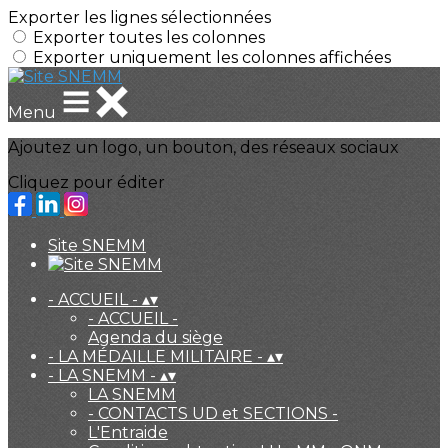
Exporter les lignes sélectionnées
Exporter toutes les colonnes
Exporter uniquement les colonnes affichées
Menu
Ajoutez un logo, un bouton, des réseaux sociaux
Cliquez pour éditer
Site SNEMM
- ACCUEIL -
▴
▾
- ACCUEIL -
Agenda du siège
- LA MÉDAILLE MILITAIRE -
▴
▾
- LA SNEMM -
▴
▾
LA SNEMM
- CONTACTS UD et SECTIONS -
L'Entraide