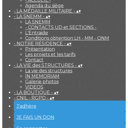
- ACCUEIL -
Agenda du siège
- LA MÉDAILLE MILITAIRE -
▴
▾
- LA SNEMM -
▴
▾
LA SNEMM
- CONTACTS UD et SECTIONS -
L'Entraide
Conditions obtention LH - MM - ONM
- NOTRE RÉSIDENCE -
▴
▾
Présentation
Les projets et les tarifs
Contact
- LA VIE des STRUCTURES -
▴
▾
La vie des structures
IN MEMORIAM
Galerie photos
VIDEOS
- LA BOUTIQUE -
▴
▾
- CNIL - RGPD -
▴
▾
J'adhère
JE FAIS UN DON