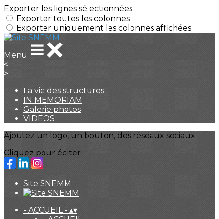
Exporter les lignes sélectionnées
Exporter toutes les colonnes
Exporter uniquement les colonnes affichées
Menu
<
>
La vie des structures
IN MEMORIAM
Galerie photos
VIDEOS
Ajoutez un logo, un bouton, des réseaux sociaux
Cliquez pour éditer
Site SNEMM
- ACCUEIL -
▴
▾