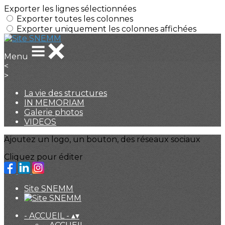
Exporter les lignes sélectionnées
Exporter toutes les colonnes
Exporter uniquement les colonnes affichées
Menu
<
>
La vie des structures
IN MEMORIAM
Galerie photos
VIDEOS
Ajoutez un logo, un bouton, des réseaux sociaux
Cliquez pour éditer
Site SNEMM
- ACCUEIL -
▴
▾