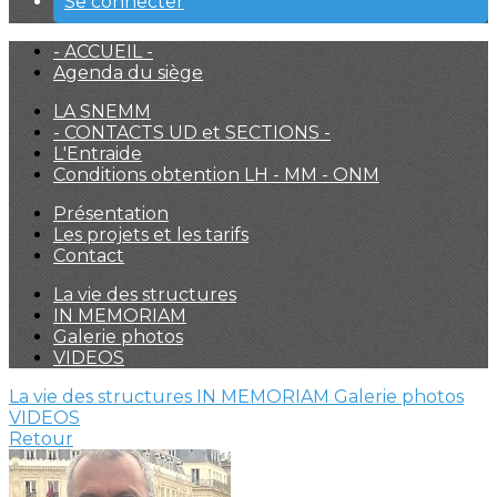
Se connecter
- ACCUEIL -
Agenda du siège
LA SNEMM
- CONTACTS UD et SECTIONS -
L'Entraide
Conditions obtention LH - MM - ONM
Présentation
Les projets et les tarifs
Contact
La vie des structures
IN MEMORIAM
Galerie photos
VIDEOS
La vie des structures
IN MEMORIAM
Galerie photos
VIDEOS
Retour