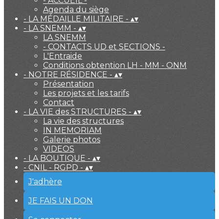
- ACCUEIL -
Agenda du siège
- LA MÉDAILLE MILITAIRE -
▴
▾
- LA SNEMM -
▴
▾
LA SNEMM
- CONTACTS UD et SECTIONS -
L'Entraide
Conditions obtention LH - MM - ONM
- NOTRE RÉSIDENCE -
▴
▾
Présentation
Les projets et les tarifs
Contact
- LA VIE des STRUCTURES -
▴
▾
La vie des structures
IN MEMORIAM
Galerie photos
VIDEOS
- LA BOUTIQUE -
▴
▾
- CNIL - RGPD -
▴
▾
J'adhère
JE FAIS UN DON