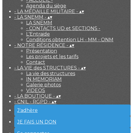
- ACCUEIL -
Agenda du siège
- LA MÉDAILLE MILITAIRE -
▴
▾
- LA SNEMM -
▴
▾
LA SNEMM
- CONTACTS UD et SECTIONS -
L'Entraide
Conditions obtention LH - MM - ONM
- NOTRE RÉSIDENCE -
▴
▾
Présentation
Les projets et les tarifs
Contact
- LA VIE des STRUCTURES -
▴
▾
La vie des structures
IN MEMORIAM
Galerie photos
VIDEOS
- LA BOUTIQUE -
▴
▾
- CNIL - RGPD -
▴
▾
J'adhère
JE FAIS UN DON