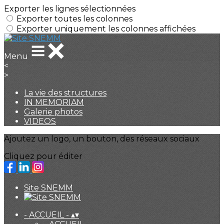
Exporter les lignes sélectionnées
Exporter toutes les colonnes
Exporter uniquement les colonnes affichées
Menu
<
>
La vie des structures
IN MEMORIAM
Galerie photos
VIDEOS
Ajoutez un logo, un bouton, des réseaux sociaux
Cliquez pour éditer
Site SNEMM
- ACCUEIL -
▴
▾