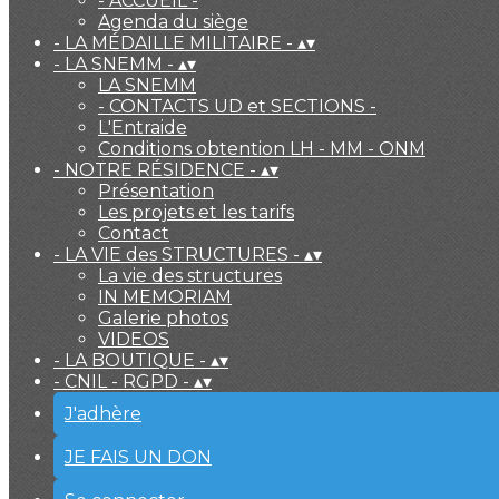
- ACCUEIL -
Agenda du siège
- LA MÉDAILLE MILITAIRE -
▴
▾
- LA SNEMM -
▴
▾
LA SNEMM
- CONTACTS UD et SECTIONS -
L'Entraide
Conditions obtention LH - MM - ONM
- NOTRE RÉSIDENCE -
▴
▾
Présentation
Les projets et les tarifs
Contact
- LA VIE des STRUCTURES -
▴
▾
La vie des structures
IN MEMORIAM
Galerie photos
VIDEOS
- LA BOUTIQUE -
▴
▾
- CNIL - RGPD -
▴
▾
J'adhère
JE FAIS UN DON