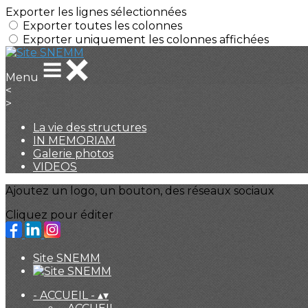
Exporter les lignes sélectionnées
Exporter toutes les colonnes
Exporter uniquement les colonnes affichées
Menu
<
>
La vie des structures
IN MEMORIAM
Galerie photos
VIDEOS
Ajoutez un logo, un bouton, des réseaux sociaux
Cliquez pour éditer
Site SNEMM
- ACCUEIL -
▴
▾