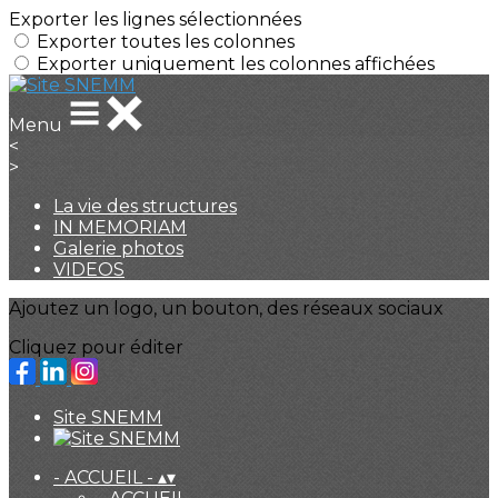
Exporter les lignes sélectionnées
Exporter toutes les colonnes
Exporter uniquement les colonnes affichées
Menu
<
>
La vie des structures
IN MEMORIAM
Galerie photos
VIDEOS
Ajoutez un logo, un bouton, des réseaux sociaux
Cliquez pour éditer
Site SNEMM
- ACCUEIL -
▴
▾