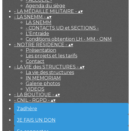
- ACCUEIL -
Agenda du siège
- LA MÉDAILLE MILITAIRE -
▴
▾
- LA SNEMM -
▴
▾
LA SNEMM
- CONTACTS UD et SECTIONS -
L'Entraide
Conditions obtention LH - MM - ONM
- NOTRE RÉSIDENCE -
▴
▾
Présentation
Les projets et les tarifs
Contact
- LA VIE des STRUCTURES -
▴
▾
La vie des structures
IN MEMORIAM
Galerie photos
VIDEOS
- LA BOUTIQUE -
▴
▾
- CNIL - RGPD -
▴
▾
J'adhère
JE FAIS UN DON