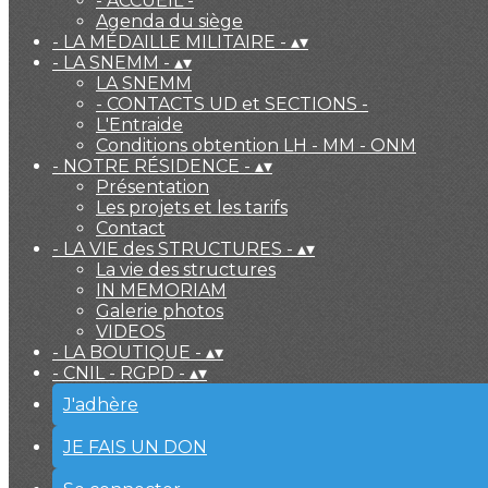
- ACCUEIL -
Agenda du siège
- LA MÉDAILLE MILITAIRE -
▴
▾
- LA SNEMM -
▴
▾
LA SNEMM
- CONTACTS UD et SECTIONS -
L'Entraide
Conditions obtention LH - MM - ONM
- NOTRE RÉSIDENCE -
▴
▾
Présentation
Les projets et les tarifs
Contact
- LA VIE des STRUCTURES -
▴
▾
La vie des structures
IN MEMORIAM
Galerie photos
VIDEOS
- LA BOUTIQUE -
▴
▾
- CNIL - RGPD -
▴
▾
J'adhère
JE FAIS UN DON