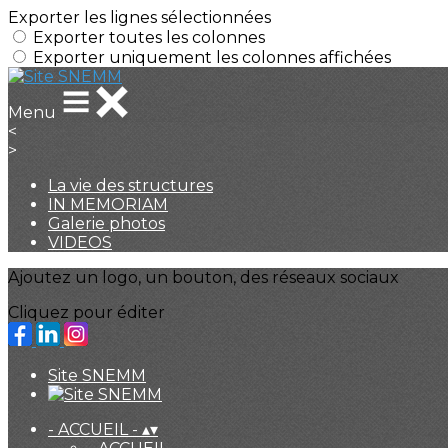
Exporter les lignes sélectionnées
Exporter toutes les colonnes
Exporter uniquement les colonnes affichées
Menu
<
>
La vie des structures
IN MEMORIAM
Galerie photos
VIDEOS
Ajoutez un logo, un bouton, des réseaux sociaux
Cliquez pour éditer
Site SNEMM
- ACCUEIL -
▴
▾