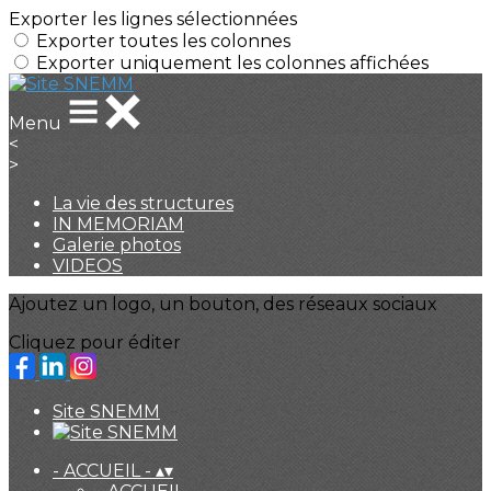
Exporter les lignes sélectionnées
Exporter toutes les colonnes
Exporter uniquement les colonnes affichées
Menu
<
>
La vie des structures
IN MEMORIAM
Galerie photos
VIDEOS
Ajoutez un logo, un bouton, des réseaux sociaux
Cliquez pour éditer
Site SNEMM
- ACCUEIL -
▴
▾