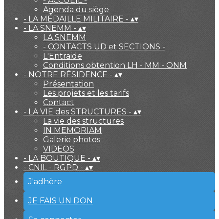
- ACCUEIL -
Agenda du siège
- LA MÉDAILLE MILITAIRE -
▴
▾
- LA SNEMM -
▴
▾
LA SNEMM
- CONTACTS UD et SECTIONS -
L'Entraide
Conditions obtention LH - MM - ONM
- NOTRE RÉSIDENCE -
▴
▾
Présentation
Les projets et les tarifs
Contact
- LA VIE des STRUCTURES -
▴
▾
La vie des structures
IN MEMORIAM
Galerie photos
VIDEOS
- LA BOUTIQUE -
▴
▾
- CNIL - RGPD -
▴
▾
J'adhère
JE FAIS UN DON