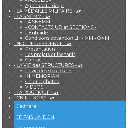
- ACCUEIL -
Agenda du siège
- LA MÉDAILLE MILITAIRE -
▴
▾
- LA SNEMM -
▴
▾
LA SNEMM
- CONTACTS UD et SECTIONS -
L'Entraide
Conditions obtention LH - MM - ONM
- NOTRE RÉSIDENCE -
▴
▾
Présentation
Les projets et les tarifs
Contact
- LA VIE des STRUCTURES -
▴
▾
La vie des structures
IN MEMORIAM
Galerie photos
VIDEOS
- LA BOUTIQUE -
▴
▾
- CNIL - RGPD -
▴
▾
J'adhère
JE FAIS UN DON