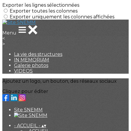
Exporter les lignes sélectionnées
Exporter toutes les colonnes
Exporter uniquement les colonnes affichées
Menu
<
>
La vie des structures
IN MEMORIAM
Galerie photos
VIDEOS
Ajoutez un logo, un bouton, des réseaux sociaux
Cliquez pour éditer
Site SNEMM
- ACCUEIL -
▴
▾