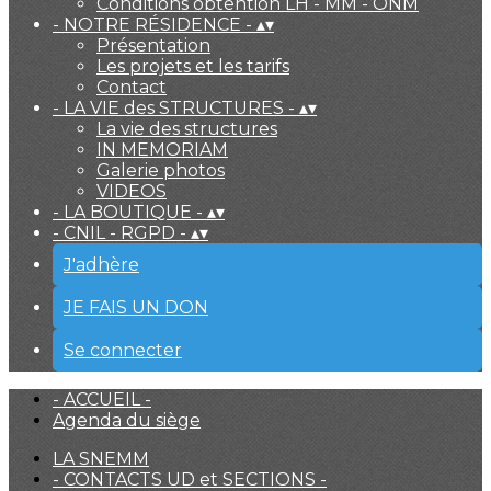
Conditions obtention LH - MM - ONM
- NOTRE RÉSIDENCE -
▴
▾
Présentation
Les projets et les tarifs
Contact
- LA VIE des STRUCTURES -
▴
▾
La vie des structures
IN MEMORIAM
Galerie photos
VIDEOS
- LA BOUTIQUE -
▴
▾
- CNIL - RGPD -
▴
▾
J'adhère
JE FAIS UN DON
Se connecter
- ACCUEIL -
Agenda du siège
LA SNEMM
- CONTACTS UD et SECTIONS -