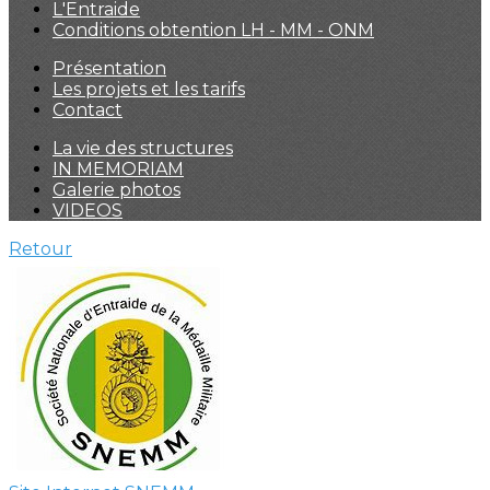
L'Entraide
Conditions obtention LH - MM - ONM
Présentation
Les projets et les tarifs
Contact
La vie des structures
IN MEMORIAM
Galerie photos
VIDEOS
Retour