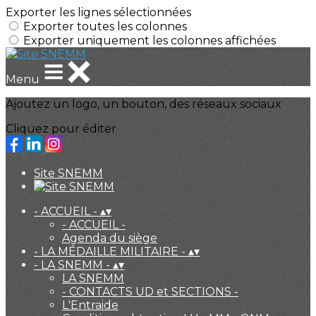
Exporter les lignes sélectionnées
Exporter toutes les colonnes
Exporter uniquement les colonnes affichées
Menu
Ajoutez un logo, un bouton, des réseaux sociaux
Cliquez pour éditer
Site SNEMM
- ACCUEIL -
▴
▾
- ACCUEIL -
Agenda du siège
- LA MÉDAILLE MILITAIRE -
▴
▾
- LA SNEMM -
▴
▾
LA SNEMM
- CONTACTS UD et SECTIONS -
L'Entraide