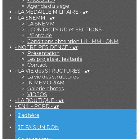
- ACCUEIL -
Agenda du siège
- LA MÉDAILLE MILITAIRE -
▴
▾
- LA SNEMM -
▴
▾
LA SNEMM
- CONTACTS UD et SECTIONS -
L'Entraide
Conditions obtention LH - MM - ONM
- NOTRE RÉSIDENCE -
▴
▾
Présentation
Les projets et les tarifs
Contact
- LA VIE des STRUCTURES -
▴
▾
La vie des structures
IN MEMORIAM
Galerie photos
VIDEOS
- LA BOUTIQUE -
▴
▾
- CNIL - RGPD -
▴
▾
J'adhère
JE FAIS UN DON