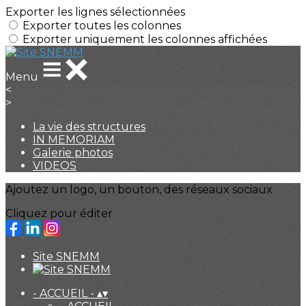
Exporter les lignes sélectionnées
Exporter toutes les colonnes
Exporter uniquement les colonnes affichées
Menu
<
>
La vie des structures
IN MEMORIAM
Galerie photos
VIDEOS
Ajoutez un logo, un bouton, des réseaux sociaux
Cliquez pour éditer
Site SNEMM
- ACCUEIL -
▴
▾