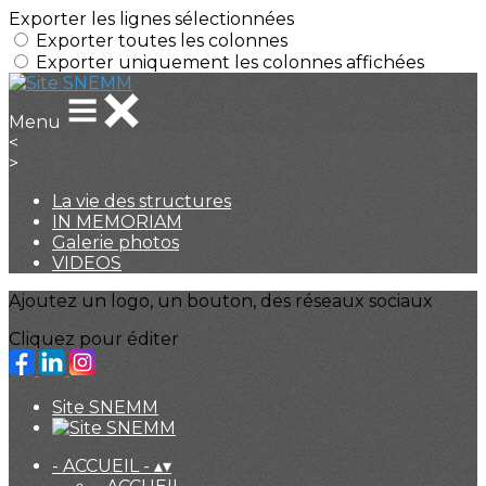
Exporter les lignes sélectionnées
Exporter toutes les colonnes
Exporter uniquement les colonnes affichées
Menu
<
>
La vie des structures
IN MEMORIAM
Galerie photos
VIDEOS
Ajoutez un logo, un bouton, des réseaux sociaux
Cliquez pour éditer
Site SNEMM
- ACCUEIL -
▴
▾