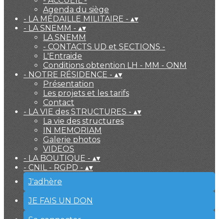
- ACCUEIL -
Agenda du siège
- LA MÉDAILLE MILITAIRE -
▴
▾
- LA SNEMM -
▴
▾
LA SNEMM
- CONTACTS UD et SECTIONS -
L'Entraide
Conditions obtention LH - MM - ONM
- NOTRE RÉSIDENCE -
▴
▾
Présentation
Les projets et les tarifs
Contact
- LA VIE des STRUCTURES -
▴
▾
La vie des structures
IN MEMORIAM
Galerie photos
VIDEOS
- LA BOUTIQUE -
▴
▾
- CNIL - RGPD -
▴
▾
J'adhère
JE FAIS UN DON