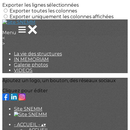
Exporter les lignes sélectionnées
Exporter toutes les colonnes
Exporter uniquement les colonnes affichées
Menu
<
>
La vie des structures
IN MEMORIAM
Galerie photos
VIDEOS
Ajoutez un logo, un bouton, des réseaux sociaux
Cliquez pour éditer
Site SNEMM
- ACCUEIL -
▴
▾