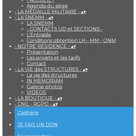
- ACCUEIL -
Agenda du siège
- LA MÉDAILLE MILITAIRE -
▴
▾
- LA SNEMM -
▴
▾
LA SNEMM
- CONTACTS UD et SECTIONS -
L'Entraide
Conditions obtention LH - MM - ONM
- NOTRE RÉSIDENCE -
▴
▾
Présentation
Les projets et les tarifs
Contact
- LA VIE des STRUCTURES -
▴
▾
La vie des structures
IN MEMORIAM
Galerie photos
VIDEOS
- LA BOUTIQUE -
▴
▾
- CNIL - RGPD -
▴
▾
J'adhère
JE FAIS UN DON