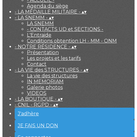
- ACCUEIL -
Agenda du siège
- LA MÉDAILLE MILITAIRE -
▴
▾
- LA SNEMM -
▴
▾
LA SNEMM
- CONTACTS UD et SECTIONS -
L'Entraide
Conditions obtention LH - MM - ONM
- NOTRE RÉSIDENCE -
▴
▾
Présentation
Les projets et les tarifs
Contact
- LA VIE des STRUCTURES -
▴
▾
La vie des structures
IN MEMORIAM
Galerie photos
VIDEOS
- LA BOUTIQUE -
▴
▾
- CNIL - RGPD -
▴
▾
J'adhère
JE FAIS UN DON