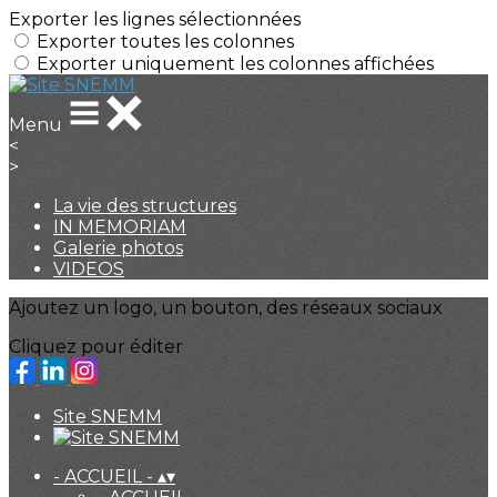
Exporter les lignes sélectionnées
Exporter toutes les colonnes
Exporter uniquement les colonnes affichées
Menu
<
>
La vie des structures
IN MEMORIAM
Galerie photos
VIDEOS
Ajoutez un logo, un bouton, des réseaux sociaux
Cliquez pour éditer
Site SNEMM
- ACCUEIL -
▴
▾