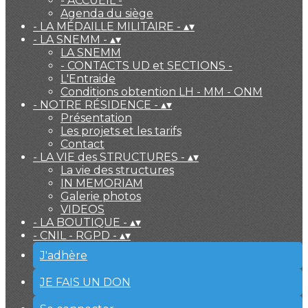
- ACCUEIL -
Agenda du siège
- LA MÉDAILLE MILITAIRE -
▴
▾
- LA SNEMM -
▴
▾
LA SNEMM
- CONTACTS UD et SECTIONS -
L'Entraide
Conditions obtention LH - MM - ONM
- NOTRE RÉSIDENCE -
▴
▾
Présentation
Les projets et les tarifs
Contact
- LA VIE des STRUCTURES -
▴
▾
La vie des structures
IN MEMORIAM
Galerie photos
VIDEOS
- LA BOUTIQUE -
▴
▾
- CNIL - RGPD -
▴
▾
J'adhère
JE FAIS UN DON