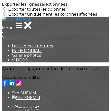
Exporter les lignes sélectionnées
Exporter toutes les colonnes
Exporter uniquement les colonnes affichées
Menu
<
>
La vie des structures
IN MEMORIAM
Galerie photos
VIDEOS
Ajoutez un logo, un bouton, des réseaux sociaux
Cliquez pour éditer
Site SNEMM
- ACCUEIL -
▴
▾