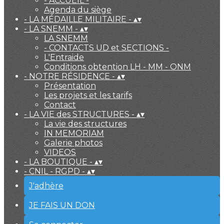
- ACCUEIL -
Agenda du siège
- LA MÉDAILLE MILITAIRE -
▴
▾
- LA SNEMM -
▴
▾
LA SNEMM
- CONTACTS UD et SECTIONS -
L'Entraide
Conditions obtention LH - MM - ONM
- NOTRE RÉSIDENCE -
▴
▾
Présentation
Les projets et les tarifs
Contact
- LA VIE des STRUCTURES -
▴
▾
La vie des structures
IN MEMORIAM
Galerie photos
VIDEOS
- LA BOUTIQUE -
▴
▾
- CNIL - RGPD -
▴
▾
J'adhère
JE FAIS UN DON