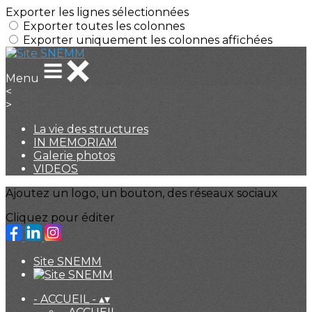
Exporter les lignes sélectionnées
Exporter toutes les colonnes
Exporter uniquement les colonnes affichées
Menu
<
>
La vie des structures
IN MEMORIAM
Galerie photos
VIDEOS
Ajoutez un logo, un bouton, des réseaux sociaux
Cliquez pour éditer
Site SNEMM
- ACCUEIL -
▴
▾