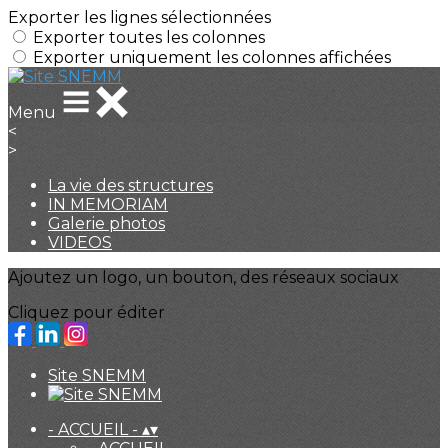
Exporter les lignes sélectionnées
Exporter toutes les colonnes
Exporter uniquement les colonnes affichées
Menu
<
>
La vie des structures
IN MEMORIAM
Galerie photos
VIDEOS
Ajoutez un logo, un bouton, des réseaux sociaux
Cliquez pour éditer
Site SNEMM
- ACCUEIL -
▴
▾