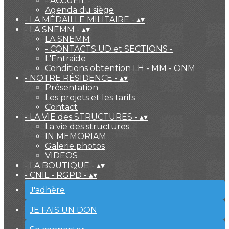
- ACCUEIL -
Agenda du siège
- LA MÉDAILLE MILITAIRE -
▴
▾
- LA SNEMM -
▴
▾
LA SNEMM
- CONTACTS UD et SECTIONS -
L'Entraide
Conditions obtention LH - MM - ONM
- NOTRE RÉSIDENCE -
▴
▾
Présentation
Les projets et les tarifs
Contact
- LA VIE des STRUCTURES -
▴
▾
La vie des structures
IN MEMORIAM
Galerie photos
VIDEOS
- LA BOUTIQUE -
▴
▾
- CNIL - RGPD -
▴
▾
J'adhère
JE FAIS UN DON