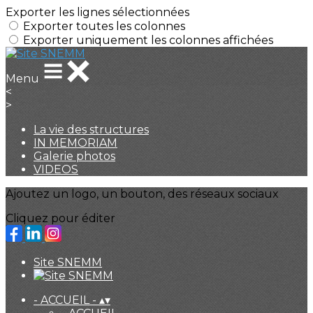
Exporter les lignes sélectionnées
Exporter toutes les colonnes
Exporter uniquement les colonnes affichées
Menu
<
>
La vie des structures
IN MEMORIAM
Galerie photos
VIDEOS
Ajoutez un logo, un bouton, des réseaux sociaux
Cliquez pour éditer
Site SNEMM
- ACCUEIL -
▴
▾