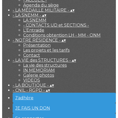
- ACCUEIL -
Agenda du siège
- LA MÉDAILLE MILITAIRE -
▴
▾
- LA SNEMM -
▴
▾
LA SNEMM
- CONTACTS UD et SECTIONS -
L'Entraide
Conditions obtention LH - MM - ONM
- NOTRE RÉSIDENCE -
▴
▾
Présentation
Les projets et les tarifs
Contact
- LA VIE des STRUCTURES -
▴
▾
La vie des structures
IN MEMORIAM
Galerie photos
VIDEOS
- LA BOUTIQUE -
▴
▾
- CNIL - RGPD -
▴
▾
J'adhère
JE FAIS UN DON