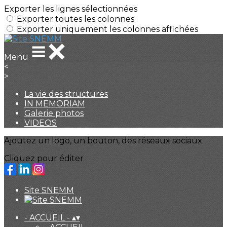
Exporter les lignes sélectionnées
Exporter toutes les colonnes
Exporter uniquement les colonnes affichées
Menu
<
>
La vie des structures
IN MEMORIAM
Galerie photos
VIDEOS
Ajoutez un logo, un bouton, des réseaux sociaux
Cliquez pour éditer
Site SNEMM
- ACCUEIL -
▴
▾