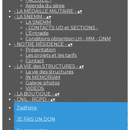
- ACCUEIL -
Agenda du siège
- LA MÉDAILLE MILITAIRE -
▴
▾
- LA SNEMM -
▴
▾
LA SNEMM
- CONTACTS UD et SECTIONS -
L'Entraide
Conditions obtention LH - MM - ONM
- NOTRE RÉSIDENCE -
▴
▾
Présentation
Les projets et les tarifs
Contact
- LA VIE des STRUCTURES -
▴
▾
La vie des structures
IN MEMORIAM
Galerie photos
VIDEOS
- LA BOUTIQUE -
▴
▾
- CNIL - RGPD -
▴
▾
J'adhère
JE FAIS UN DON