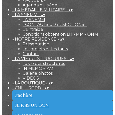
- ACCUEIL -
Agenda du siège
- LA MÉDAILLE MILITAIRE -
▴
▾
- LA SNEMM -
▴
▾
LA SNEMM
- CONTACTS UD et SECTIONS -
L'Entraide
Conditions obtention LH - MM - ONM
- NOTRE RÉSIDENCE -
▴
▾
Présentation
Les projets et les tarifs
Contact
- LA VIE des STRUCTURES -
▴
▾
La vie des structures
IN MEMORIAM
Galerie photos
VIDEOS
- LA BOUTIQUE -
▴
▾
- CNIL - RGPD -
▴
▾
J'adhère
JE FAIS UN DON