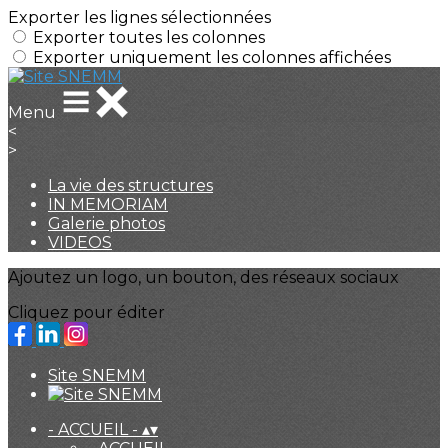
Exporter les lignes sélectionnées
Exporter toutes les colonnes
Exporter uniquement les colonnes affichées
Menu
<
>
La vie des structures
IN MEMORIAM
Galerie photos
VIDEOS
Ajoutez un logo, un bouton, des réseaux sociaux
Cliquez pour éditer
Site SNEMM
- ACCUEIL -
▴
▾