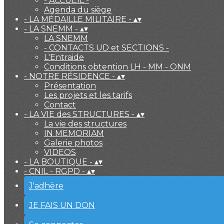
- ACCUEIL -
Agenda du siège
- LA MÉDAILLE MILITAIRE -
▴
▾
- LA SNEMM -
▴
▾
LA SNEMM
- CONTACTS UD et SECTIONS -
L'Entraide
Conditions obtention LH - MM - ONM
- NOTRE RÉSIDENCE -
▴
▾
Présentation
Les projets et les tarifs
Contact
- LA VIE des STRUCTURES -
▴
▾
La vie des structures
IN MEMORIAM
Galerie photos
VIDEOS
- LA BOUTIQUE -
▴
▾
- CNIL - RGPD -
▴
▾
J'adhère
JE FAIS UN DON