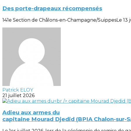
Des porte-drapeaux récompensés
141e Section de Châlons-en-Champagne/SuippesLe 13 juill
Patrick ELOY
21 juillet 2026
Adieu aux armes du
capitaine Mourad Djedid (BPIA Chalon-sur-
Le 1er juillet 2026, lors de la cérémonie de remise de gal