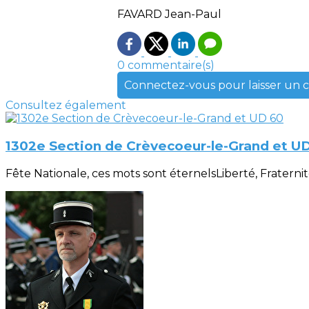
FAVARD Jean-Paul
0 commentaire(s)
Connectez-vous pour laisser un
Consultez également
1302e Section de Crèvecoeur-le-Grand et U
Fête Nationale, ces mots sont éternelsLiberté, Fraternité, 