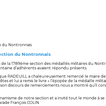
ection du Nontronnais
e la 1789ème section des médaillés militaires du Nontron
ntaine d’adhérents avaient répondu présents.
inique RADEUILL a chaleureusement remercié le maire 
tes et lui a remis le livre « l’épopée de la médaille milita
 son discours de remerciements nous a montré qu’il conn
ynamisme de notre section et a invité tout le monde à s
rade François COLIN.