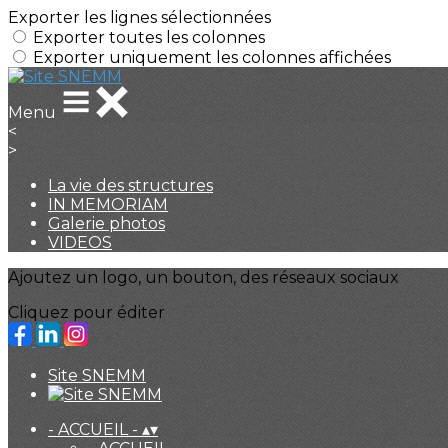
Exporter les lignes sélectionnées
Exporter toutes les colonnes
Exporter uniquement les colonnes affichées
Menu
<
>
La vie des structures
IN MEMORIAM
Galerie photos
VIDEOS
Ajoutez un logo, un bouton, des réseaux sociaux
Cliquez pour éditer
Site SNEMM
- ACCUEIL -
▴
▾