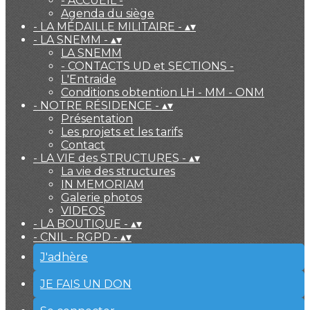
- ACCUEIL -
Agenda du siège
- LA MÉDAILLE MILITAIRE -
▴
▾
- LA SNEMM -
▴
▾
LA SNEMM
- CONTACTS UD et SECTIONS -
L'Entraide
Conditions obtention LH - MM - ONM
- NOTRE RÉSIDENCE -
▴
▾
Présentation
Les projets et les tarifs
Contact
- LA VIE des STRUCTURES -
▴
▾
La vie des structures
IN MEMORIAM
Galerie photos
VIDEOS
- LA BOUTIQUE -
▴
▾
- CNIL - RGPD -
▴
▾
J'adhère
JE FAIS UN DON