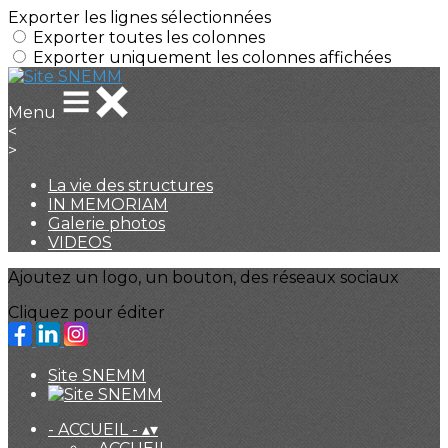
Exporter les lignes sélectionnées
Exporter toutes les colonnes
Exporter uniquement les colonnes affichées
Menu
<
>
La vie des structures
IN MEMORIAM
Galerie photos
VIDEOS
Ajoutez un logo, un bouton, des réseaux sociaux
Cliquez pour éditer
Site SNEMM
- ACCUEIL -
▴
▾