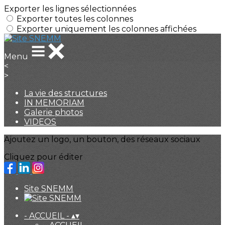
Exporter les lignes sélectionnées
Exporter toutes les colonnes
Exporter uniquement les colonnes affichées
Menu
<
>
La vie des structures
IN MEMORIAM
Galerie photos
VIDEOS
Ajoutez un logo, un bouton, des réseaux sociaux
Cliquez pour éditer
Site SNEMM
- ACCUEIL -
▴
▾