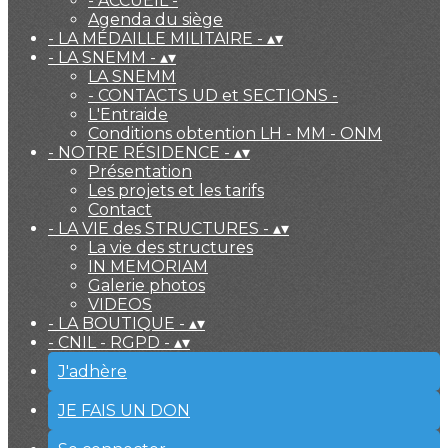
- ACCUEIL -
Agenda du siège
- LA MÉDAILLE MILITAIRE -
▴
▾
- LA SNEMM -
▴
▾
LA SNEMM
- CONTACTS UD et SECTIONS -
L'Entraide
Conditions obtention LH - MM - ONM
- NOTRE RÉSIDENCE -
▴
▾
Présentation
Les projets et les tarifs
Contact
- LA VIE des STRUCTURES -
▴
▾
La vie des structures
IN MEMORIAM
Galerie photos
VIDEOS
- LA BOUTIQUE -
▴
▾
- CNIL - RGPD -
▴
▾
J'adhère
JE FAIS UN DON