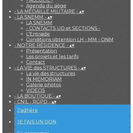
- ACCUEIL -
Agenda du siège
- LA MÉDAILLE MILITAIRE -
▴
▾
- LA SNEMM -
▴
▾
LA SNEMM
- CONTACTS UD et SECTIONS -
L'Entraide
Conditions obtention LH - MM - ONM
- NOTRE RÉSIDENCE -
▴
▾
Présentation
Les projets et les tarifs
Contact
- LA VIE des STRUCTURES -
▴
▾
La vie des structures
IN MEMORIAM
Galerie photos
VIDEOS
- LA BOUTIQUE -
▴
▾
- CNIL - RGPD -
▴
▾
J'adhère
JE FAIS UN DON