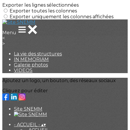
Exporter les lignes sélectionnées
Exporter toutes les colonnes
Exporter uniquement les colonnes affichées
Menu
<
>
La vie des structures
IN MEMORIAM
Galerie photos
VIDEOS
Ajoutez un logo, un bouton, des réseaux sociaux
Cliquez pour éditer
Site SNEMM
- ACCUEIL -
▴
▾