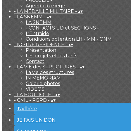
- ACCUEIL -
Agenda du siège
- LA MÉDAILLE MILITAIRE -
▴
▾
- LA SNEMM -
▴
▾
LA SNEMM
- CONTACTS UD et SECTIONS -
L'Entraide
Conditions obtention LH - MM - ONM
- NOTRE RÉSIDENCE -
▴
▾
Présentation
Les projets et les tarifs
Contact
- LA VIE des STRUCTURES -
▴
▾
La vie des structures
IN MEMORIAM
Galerie photos
VIDEOS
- LA BOUTIQUE -
▴
▾
- CNIL - RGPD -
▴
▾
J'adhère
JE FAIS UN DON