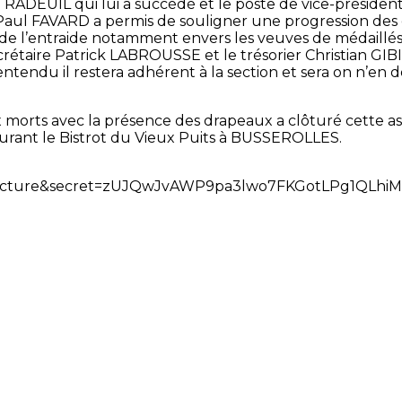
 RADEUIL qui lui a succédé et le poste de vice-présiden
Paul FAVARD a permis de souligner une progression des ef
 de l’entraide notamment envers les veuves de médaill
étaire Patrick LABROUSSE et le trésorier Christian GIBI
ntendu il restera adhérent à la section et sera on n’en 
rts avec la présence des drapeaux a clôturé cette as
taurant le Bistrot du Vieux Puits à BUSSEROLLES.