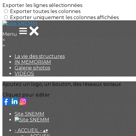
Exporter les lignes sélectionnées
Exporter toutes les colonnes
Exporter uniquement les colonnes affichées
Menu
<
>
La vie des structures
IN MEMORIAM
Galerie photos
VIDEOS
Ajoutez un logo, un bouton, des réseaux sociaux
Cliquez pour éditer
Site SNEMM
- ACCUEIL -
▴
▾