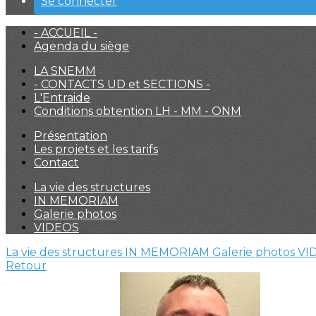
Se connecter
- ACCUEIL -
Agenda du siège
LA SNEMM
- CONTACTS UD et SECTIONS -
L'Entraide
Conditions obtention LH - MM - ONM
Présentation
Les projets et les tarifs
Contact
La vie des structures
IN MEMORIAM
Galerie photos
VIDEOS
La vie des structures
IN MEMORIAM
Galerie photos
VI
Retour