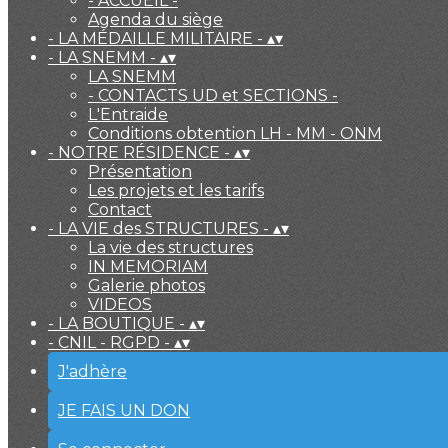
- ACCUEIL -
Agenda du siège
- LA MÉDAILLE MILITAIRE -
▴
▾
- LA SNEMM -
▴
▾
LA SNEMM
- CONTACTS UD et SECTIONS -
L'Entraide
Conditions obtention LH - MM - ONM
- NOTRE RÉSIDENCE -
▴
▾
Présentation
Les projets et les tarifs
Contact
- LA VIE des STRUCTURES -
▴
▾
La vie des structures
IN MEMORIAM
Galerie photos
VIDEOS
- LA BOUTIQUE -
▴
▾
- CNIL - RGPD -
▴
▾
J'adhère
JE FAIS UN DON