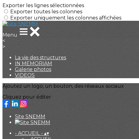
Exporter les lignes sélectionnées
Exporter toutes les colonnes
Exporter uniquement les colonnes affichées
Menu
<
>
La vie des structures
IN MEMORIAM
Galerie photos
VIDEOS
Ajoutez un logo, un bouton, des réseaux sociaux
Cliquez pour éditer
Site SNEMM
- ACCUEIL -
▴
▾