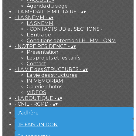
- ACCUEIL -
Agenda du siège
- LA MÉDAILLE MILITAIRE -
▴
▾
- LA SNEMM -
▴
▾
LA SNEMM
- CONTACTS UD et SECTIONS -
L'Entraide
Conditions obtention LH - MM - ONM
- NOTRE RÉSIDENCE -
▴
▾
Présentation
Les projets et les tarifs
Contact
- LA VIE des STRUCTURES -
▴
▾
La vie des structures
IN MEMORIAM
Galerie photos
VIDEOS
- LA BOUTIQUE -
▴
▾
- CNIL - RGPD -
▴
▾
J'adhère
JE FAIS UN DON