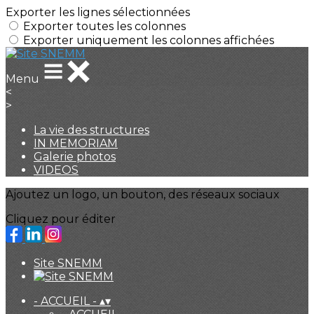
Exporter les lignes sélectionnées
Exporter toutes les colonnes
Exporter uniquement les colonnes affichées
Menu
<
>
La vie des structures
IN MEMORIAM
Galerie photos
VIDEOS
Ajoutez un logo, un bouton, des réseaux sociaux
Cliquez pour éditer
Site SNEMM
- ACCUEIL -
▴
▾