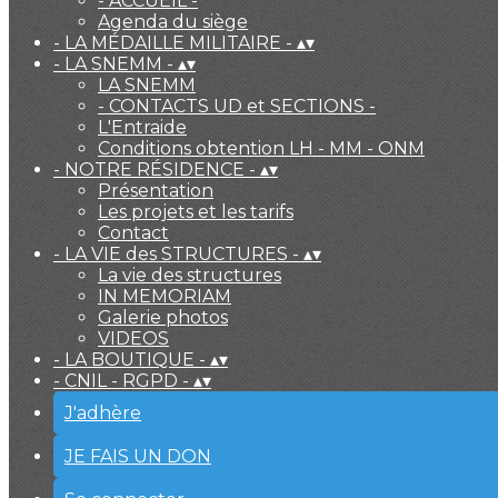
- ACCUEIL -
Agenda du siège
- LA MÉDAILLE MILITAIRE -
▴
▾
- LA SNEMM -
▴
▾
LA SNEMM
- CONTACTS UD et SECTIONS -
L'Entraide
Conditions obtention LH - MM - ONM
- NOTRE RÉSIDENCE -
▴
▾
Présentation
Les projets et les tarifs
Contact
- LA VIE des STRUCTURES -
▴
▾
La vie des structures
IN MEMORIAM
Galerie photos
VIDEOS
- LA BOUTIQUE -
▴
▾
- CNIL - RGPD -
▴
▾
J'adhère
JE FAIS UN DON