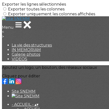
Exporter les lignes sélectionnées
Exporter toutes les colonnes
Exporter uniquement les colonnes affichées
Menu
<
>
La vie des structures
IN MEMORIAM
Galerie photos
VIDEOS
Ajoutez un logo, un bouton, des réseaux sociaux
Cliquez pour éditer
Site SNEMM
- ACCUEIL -
▴
▾