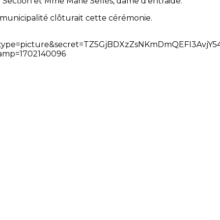
 Section et Mme Marie Sellès, dame d'entraide.
 municipalité clôturait cette cérémonie.