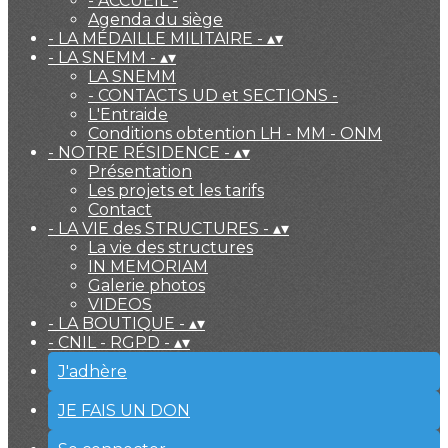
- ACCUEIL -
Agenda du siège
- LA MÉDAILLE MILITAIRE -
▴
▾
- LA SNEMM -
▴
▾
LA SNEMM
- CONTACTS UD et SECTIONS -
L'Entraide
Conditions obtention LH - MM - ONM
- NOTRE RÉSIDENCE -
▴
▾
Présentation
Les projets et les tarifs
Contact
- LA VIE des STRUCTURES -
▴
▾
La vie des structures
IN MEMORIAM
Galerie photos
VIDEOS
- LA BOUTIQUE -
▴
▾
- CNIL - RGPD -
▴
▾
J'adhère
JE FAIS UN DON