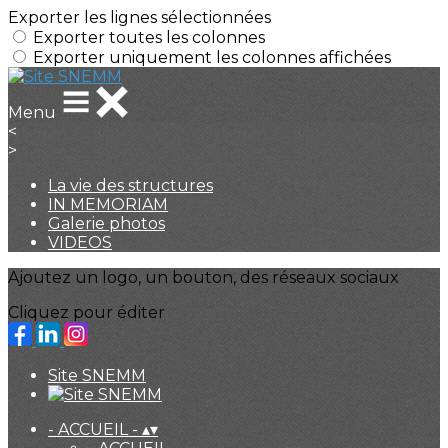
Exporter les lignes sélectionnées
Exporter toutes les colonnes
Exporter uniquement les colonnes affichées
Menu
<
>
La vie des structures
IN MEMORIAM
Galerie photos
VIDEOS
Ajoutez un logo, un bouton, des réseaux sociaux
Cliquez pour éditer
Site SNEMM
- ACCUEIL -
▴
▾