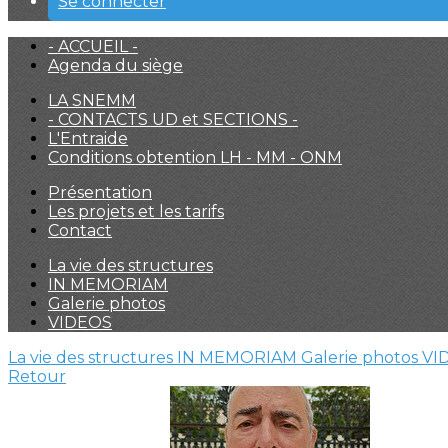
Se connecter
- ACCUEIL -
Agenda du siège
LA SNEMM
- CONTACTS UD et SECTIONS -
L'Entraide
Conditions obtention LH - MM - ONM
Présentation
Les projets et les tarifs
Contact
La vie des structures
IN MEMORIAM
Galerie photos
VIDEOS
La vie des structures
IN MEMORIAM
Galerie photos
VI
Retour