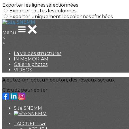
Exporter les lignes sélectionnées
Exporter toutes les colonnes
Exporter uniquement les colonnes affichées
Menu
<
>
La vie des structures
IN MEMORIAM
Galerie photos
VIDEOS
Ajoutez un logo, un bouton, des réseaux sociaux
Cliquez pour éditer
Site SNEMM
- ACCUEIL -
▴
▾