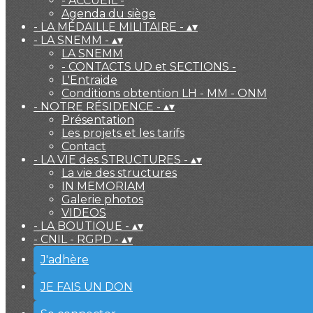
- ACCUEIL -
Agenda du siège
- LA MÉDAILLE MILITAIRE -
▴
▾
- LA SNEMM -
▴
▾
LA SNEMM
- CONTACTS UD et SECTIONS -
L'Entraide
Conditions obtention LH - MM - ONM
- NOTRE RÉSIDENCE -
▴
▾
Présentation
Les projets et les tarifs
Contact
- LA VIE des STRUCTURES -
▴
▾
La vie des structures
IN MEMORIAM
Galerie photos
VIDEOS
- LA BOUTIQUE -
▴
▾
- CNIL - RGPD -
▴
▾
J'adhère
JE FAIS UN DON