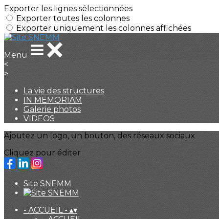
Exporter les lignes sélectionnées
Exporter toutes les colonnes
Exporter uniquement les colonnes affichées
Menu
<
>
La vie des structures
IN MEMORIAM
Galerie photos
VIDEOS
Ajoutez un logo, un bouton, des réseaux sociaux
Cliquez pour éditer
Site SNEMM
- ACCUEIL -
▴
▾