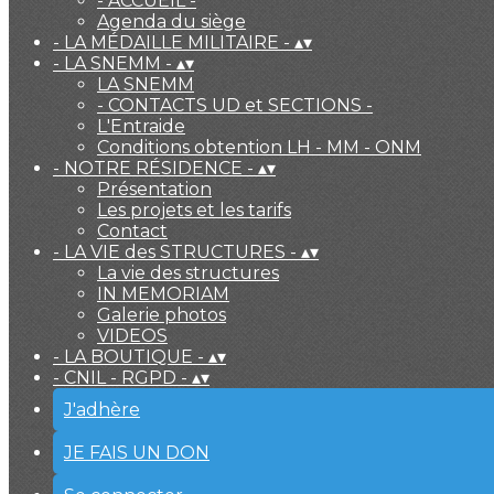
- ACCUEIL -
Agenda du siège
- LA MÉDAILLE MILITAIRE -
▴
▾
- LA SNEMM -
▴
▾
LA SNEMM
- CONTACTS UD et SECTIONS -
L'Entraide
Conditions obtention LH - MM - ONM
- NOTRE RÉSIDENCE -
▴
▾
Présentation
Les projets et les tarifs
Contact
- LA VIE des STRUCTURES -
▴
▾
La vie des structures
IN MEMORIAM
Galerie photos
VIDEOS
- LA BOUTIQUE -
▴
▾
- CNIL - RGPD -
▴
▾
J'adhère
JE FAIS UN DON