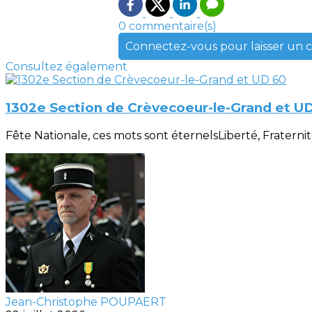
0 commentaire(s)
Connectez-vous pour laisser un
Consultez également
1302e Section de Crèvecoeur-le-Grand et U
Fête Nationale, ces mots sont éternelsLiberté, Fraternité, 
Jean-Christophe POUPAERT