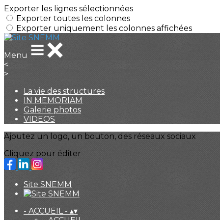
Exporter les lignes sélectionnées
Exporter toutes les colonnes
Exporter uniquement les colonnes affichées
Menu
<
>
La vie des structures
IN MEMORIAM
Galerie photos
VIDEOS
Ajoutez un logo, un bouton, des réseaux sociaux
Cliquez pour éditer
Site SNEMM
- ACCUEIL -
▴
▾