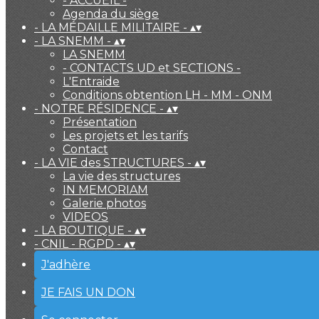
- ACCUEIL -
Agenda du siège
- LA MÉDAILLE MILITAIRE -
▴
▾
- LA SNEMM -
▴
▾
LA SNEMM
- CONTACTS UD et SECTIONS -
L'Entraide
Conditions obtention LH - MM - ONM
- NOTRE RÉSIDENCE -
▴
▾
Présentation
Les projets et les tarifs
Contact
- LA VIE des STRUCTURES -
▴
▾
La vie des structures
IN MEMORIAM
Galerie photos
VIDEOS
- LA BOUTIQUE -
▴
▾
- CNIL - RGPD -
▴
▾
J'adhère
JE FAIS UN DON