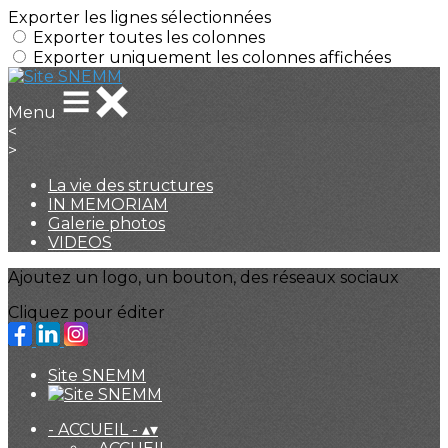
Exporter les lignes sélectionnées
Exporter toutes les colonnes
Exporter uniquement les colonnes affichées
Menu
<
>
La vie des structures
IN MEMORIAM
Galerie photos
VIDEOS
Ajoutez un logo, un bouton, des réseaux sociaux
Cliquez pour éditer
Site SNEMM
- ACCUEIL -
▴
▾