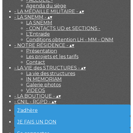
- ACCUEIL -
Agenda du siège
- LA MÉDAILLE MILITAIRE -
▴
▾
- LA SNEMM -
▴
▾
LA SNEMM
- CONTACTS UD et SECTIONS -
L'Entraide
Conditions obtention LH - MM - ONM
- NOTRE RÉSIDENCE -
▴
▾
Présentation
Les projets et les tarifs
Contact
- LA VIE des STRUCTURES -
▴
▾
La vie des structures
IN MEMORIAM
Galerie photos
VIDEOS
- LA BOUTIQUE -
▴
▾
- CNIL - RGPD -
▴
▾
J'adhère
JE FAIS UN DON