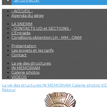
Se connecter
- ACCUEIL -
Agenda du siège
LA SNEMM
- CONTACTS UD et SECTIONS -
L'Entraide
Conditions obtention LH - MM - ONM
Présentation
Les projets et les tarifs
Contact
La vie des structures
IN MEMORIAM
Galerie photos
VIDEOS
La vie des structures
IN MEMORIAM
Galerie photos
VI
Retour