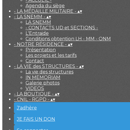
- ACCUEIL -
Agenda du siège
- LA MÉDAILLE MILITAIRE -
▴
▾
- LA SNEMM -
▴
▾
LA SNEMM
- CONTACTS UD et SECTIONS -
L'Entraide
Conditions obtention LH - MM - ONM
- NOTRE RÉSIDENCE -
▴
▾
Présentation
Les projets et les tarifs
Contact
- LA VIE des STRUCTURES -
▴
▾
La vie des structures
IN MEMORIAM
Galerie photos
VIDEOS
- LA BOUTIQUE -
▴
▾
- CNIL - RGPD -
▴
▾
J'adhère
JE FAIS UN DON