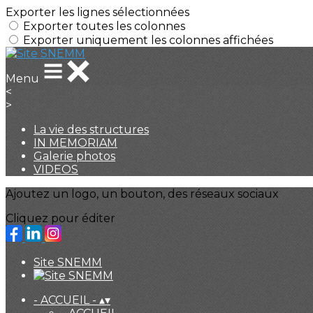
Exporter les lignes sélectionnées
Exporter toutes les colonnes
Exporter uniquement les colonnes affichées
Menu
<
>
La vie des structures
IN MEMORIAM
Galerie photos
VIDEOS
Ajoutez un logo, un bouton, des réseaux sociaux
Cliquez pour éditer
Site SNEMM
- ACCUEIL -
▴
▾